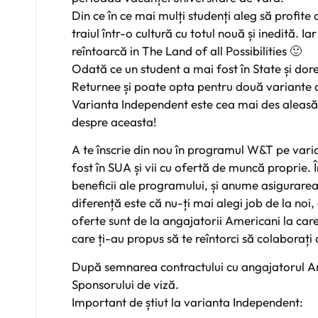
Din ce în ce mai mulți studenți aleg să profit
traiul într-o cultură cu totul nouă și inedită. Ia
reîntoarcă in The Land of all Possibilities 🙂
Odată ce un student a mai fost în State și dor
Returnee și poate opta pentru două variante
Varianta Independent este cea mai des aleasă 
despre aceasta!
A te înscrie din nou în programul W&T pe var
fost în SUA și vii cu ofertă de muncă proprie. 
beneficii ale programului, și anume asigurare
diferență este că nu-ți mai alegi job de la noi, 
oferte sunt de la angajatorii Americani la care
care ți-au propus să te reîntorci să colaborați
După semnarea contractului cu angajatorul Ame
Sponsorului de viză.
Important de știut la varianta Independent: