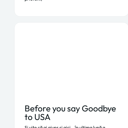
Before you say Goodbye
to USA
Și uite că ai ajuns și aici… în ultima lună a