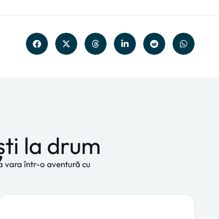
ști la drum
rma vara într-o aventură cu