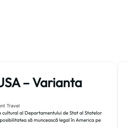
de vară. Din ce în ce …
USA – Varianta
cultural al Departamentului de Stat al Statelor
u posibilitatea să muncească legal în America pe