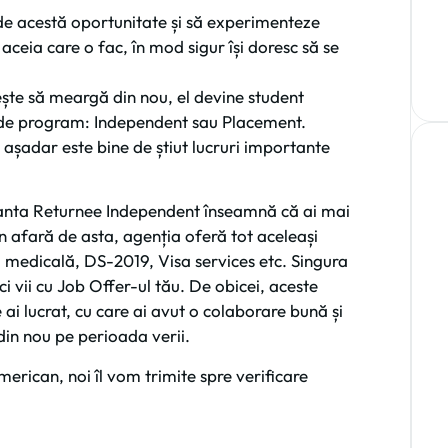
e de acestă oportunitate și să experimenteze
r aceia care o fac, în mod sigur își doresc să se
ește să meargă din nou, el devine student
 de program: Independent sau Placement.
așadar este bine de știut lucruri importante
ianta Returnee Independent înseamnă că ai mai
În afară de asta, agenția oferă tot aceleași
a medicală, DS-2019, Visa services etc. Singura
ci vii cu Job Offer-ul tău. De obicei, aceste
 ai lucrat, cu care ai avut o colaborare bună și
 din nou pe perioada verii.
rican, noi îl vom trimite spre verificare