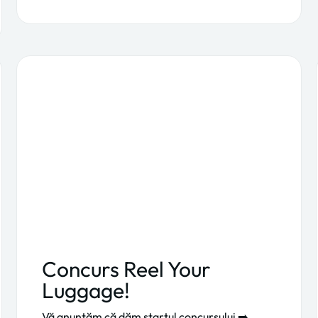
Concurs Reel Your
Luggage!
Vă anunțăm că dăm startul concursului ➡️