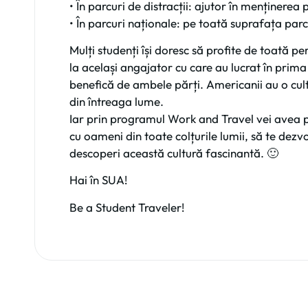
• În parcuri de distracții: ajutor în menținerea
• În parcuri naționale: pe toată suprafața parcu
Mulți studenți își doresc să profite de toată pe
la același angajator cu care au lucrat în prima
benefică de ambele părți. Americanii au o cult
din întreaga lume.
Iar prin programul Work and Travel vei avea p
cu oameni din toate colțurile lumii, să te dezvo
descoperi această cultură fascinantă. 🙂
Hai în SUA!
Be a Student Traveler!