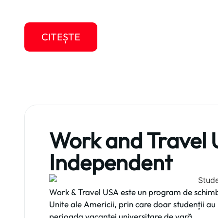
în America pe perioada vacanței universitare 
CITEȘTE
Work and Travel 
Independent
Work & Travel USA este un program de schimb 
Unite ale Americii, prin care doar studenții a
perioada vacanței universitare de vară.