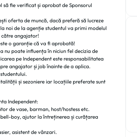
l să fie verificat și aprobat de Sponsorul
mești oferta de muncă, dacă preferă să lucreze
 la noi de la agenție studentul va primi modelul
e către angajator!
ste o garanție că va fi aprobată!
 nu poate influența în niciun fel decizia de
licarea pe Independent este responsabilitatea
pre angajator și job înainte de a aplica.
studentului.
lității și sezoniere iar locațiile preferate sunt
anta Independent:
ălător de vase, barman, host/hostess etc.
bell-boy, ajutor la întreținerea și curățarea
sier, asistent de vânzari.