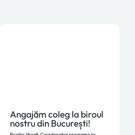
Angajăm coleg la biroul
nostru din București!
Poziție liberă: Coordonator programe la