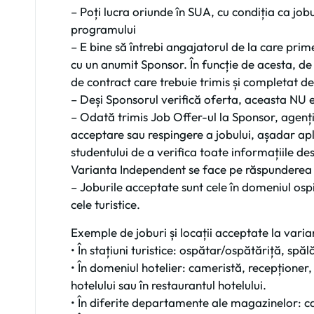
– Poți lucra oriunde în SUA, cu condiția ca jobu
programului
– E bine să întrebi angajatorul de la care pri
cu un anumit Sponsor. În funcție de acesta, de
de contract care trebuie trimis și completat d
– Deși Sponsorul verifică oferta, aceasta NU e
– Odată trimis Job Offer-ul la Sponsor, agenția
acceptare sau respingere a jobului, așadar ap
studentului de a verifica toate informațiile des
Varianta Independent se face pe răspunderea 
– Joburile acceptate sunt cele în domeniul ospita
cele turistice.
Exemple de joburi și locații acceptate la vari
• În stațiuni turistice: ospătar/ospătăriță, sp
• În domeniul hotelier: cameristă, recepționer, 
hotelului sau în restaurantul hotelului.
• În diferite departamente ale magazinelor: ca