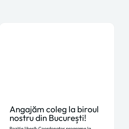
Angajăm coleg la biroul
nostru din București!
Poziție liberă: Coordonator programe la