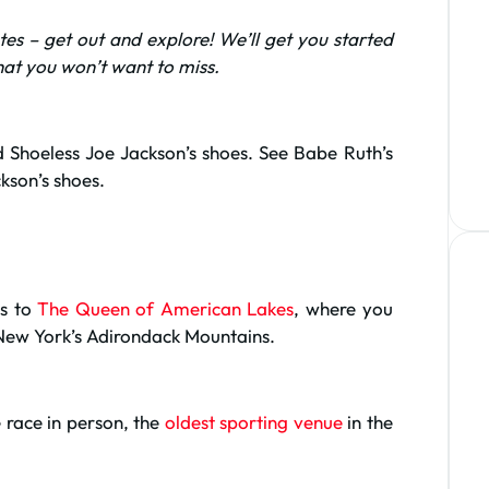
es – get out and explore! We’ll get you started
that you won’t want to miss.
d Shoeless Joe Jackson’s shoes. See Babe Ruth’s
kson’s shoes.
ss to
The Queen of American Lakes
, where you
e New York’s Adirondack Mountains.
e race in person, the
oldest sporting venue
in the