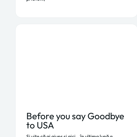
Before you say Goodbye
to USA
Și uite că ai ajuns și aici… în ultima lună a