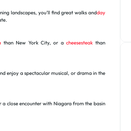
ning landscapes, you’ll find great walks and
day
ate.
a
than New York City, or a
cheesesteak
than
nd enjoy a spectacular musical, or drama in the
or a close encounter with Niagara from the basin