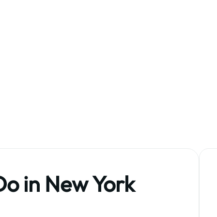
s – get out and explore! We’ll get you
region that you won’t want to miss. 1. Visit
Do in New York