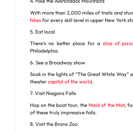
4. Hike the Adirondack Mountains
With more than 2,000 miles of trails and stun
hikes
for every skill level in upper New York st
5. Eat local
There’s no better place for a
slice of pizz
Philadelphia.
6. See a Broadway show
Soak in the lights of “The Great White Way” a
theater
capital of the world
.
7. Visit Niagara Falls
Hop on the boat tour, the
Maid of the Mist
, f
of these truly impressive falls.
8. Visit the Bronx Zoo