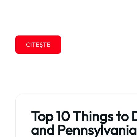
Make the most of your time in the United State
started with this guide to destinations in your 
the Baseball Hall of Fame …
CITEȘTE
Top 10 Things to 
and Pennsylvania