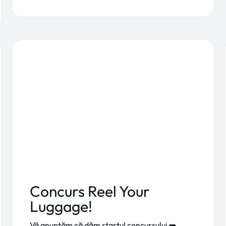
Concurs Reel Your
Luggage!
Vă anunțăm că dăm startul concursului ➡️