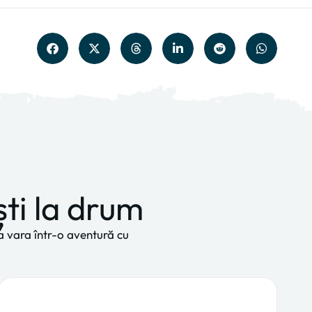
ști la drum
rma vara într-o aventură cu