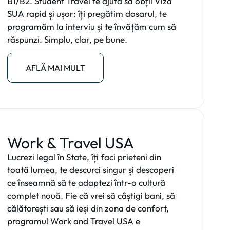
B1/B2. Student Travel te ajută să obții Viza
SUA rapid și ușor: îți pregătim dosarul, te
programăm la interviu și te învățăm cum să
răspunzi. Simplu, clar, pe bune.
AFLĂ MAI MULT
Work & Travel USA
Lucrezi legal în State, îți faci prieteni din
toată lumea, te descurci singur și descoperi
ce înseamnă să te adaptezi într-o cultură
complet nouă. Fie că vrei să câștigi bani, să
călătorești sau să ieși din zona de confort,
programul Work and Travel USA e