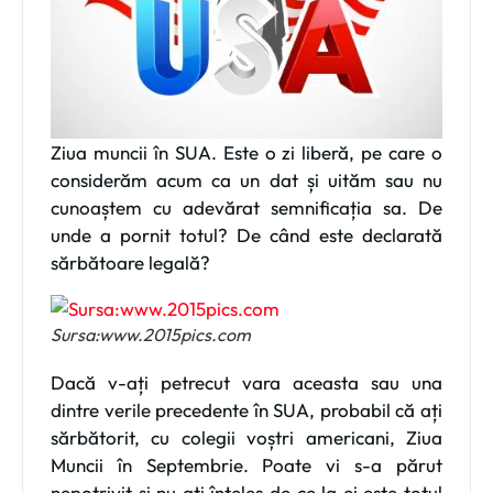
Ziua muncii în SUA. Este o zi liberă, pe care o
considerăm acum ca un dat și uităm sau nu
cunoaștem cu adevărat semnificația sa. De
unde a pornit totul? De când este declarată
sărbătoare legală?
Sursa:www.2015pics.com
Dacă v-ați petrecut vara aceasta sau una
dintre verile precedente în SUA, probabil că ați
sărbătorit, cu colegii voștri americani, Ziua
Muncii în Septembrie. Poate vi s-a părut
nepotrivit și nu ați înțeles de ce la ei este totul