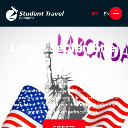
RO
EN
Luni, 7 Septembrie,
Ziua Muncii în
Statele Unite
Ziua muncii în SUA. Este o zi liberă, pe care o
considerăm acum ca un dat și uităm sau nu
cunoaștem cu adevărat semnificația sa. De unde a
pornit totul? De când este declarată sărbătoare
legală? Dacă v-ați petrecut vara …
CITEȘTE