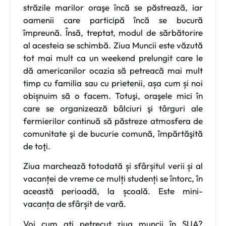
străzile marilor oraşe încă se păstrează, iar
oamenii care participă încă se bucură
împreună. Însă, treptat, modul de sărbătorire
al acesteia se schimbă. Ziua Muncii este văzută
tot mai mult ca un weekend prelungit care le
dă americanilor ocazia să petreacă mai mult
timp cu familia sau cu prietenii, așa cum și noi
obișnuim să o facem. Totuşi, oraşele mici în
care se organizează bâlciuri şi târguri ale
fermierilor continuă să păstreze atmosfera de
comunitate şi de bucurie comună, împărtăşită
de toţi.
Ziua marchează totodată și sfârșitul verii și al
vacanței de vreme ce mulți studenți se întorc, în
această perioadă, la școală. Este mini-
vacanța de sfârșit de vară.
Voi cum ați petrecut ziua muncii în SUA?