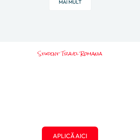
MAI MULT
Student Travel Romania
Gata să scrii propria ta
poveste americană?
Următorul clip, următorul articol, următoarea
experiență memorabilă poate fi chiar a ta.
Dă-i o șansă Americii să te surprindă și oferă-
ți șansa să crești, să călătorești, să te
descoperi.
APLICĂ AICI