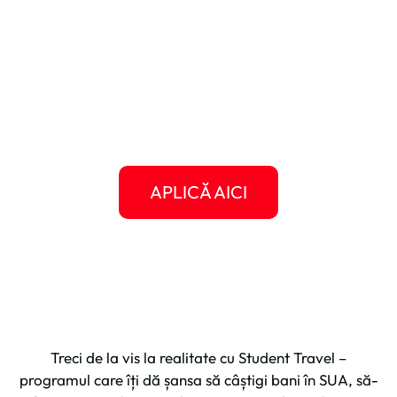
poveste americană?
Următorul clip, următorul articol, următoarea
experiență memorabilă poate fi chiar a ta.
Dă-i o șansă Americii să te surprindă și oferă-
ți șansa să crești, să călătorești, să te
descoperi.
APLICĂ AICI
Treci de la vis la realitate cu Student Travel –
programul care îți dă șansa să câștigi bani în SUA, să-