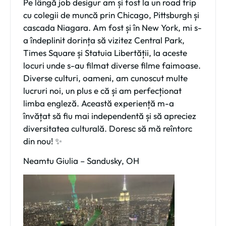
Pe lângă job desigur am și fost la un road trip
cu colegii de muncă prin Chicago, Pittsburgh și
cascada Niagara. Am fost și în New York, mi s-
a îndeplinit dorința să vizitez Central Park,
Times Square și Statuia Libertății, la aceste
locuri unde s-au filmat diverse filme faimoase.
Diverse culturi, oameni, am cunoscut multe
lucruri noi, un plus e că și am perfecționat
limba engleză. Această experiență m-a
învățat să fiu mai independentă și să apreciez
diversitatea culturală. Doresc să mă reîntorc
din nou! ✨️
Neamtu Giulia –
Sandusky, OH