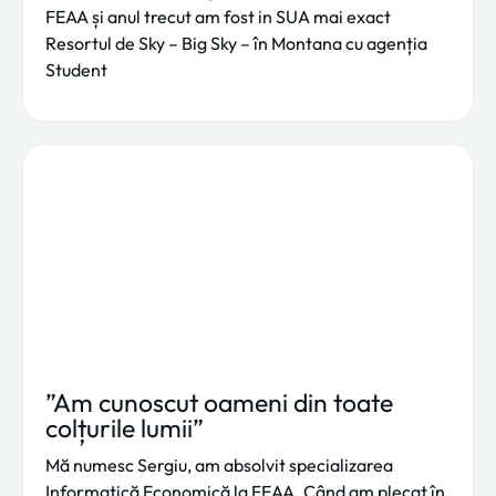
FEAA și anul trecut am fost in SUA mai exact
Resortul de Sky – Big Sky – în Montana cu agenția
Student
”Am cunoscut oameni din toate
colțurile lumii”
Mă numesc Sergiu, am absolvit specializarea
Informatică Economică la FEAA. Când am plecat în