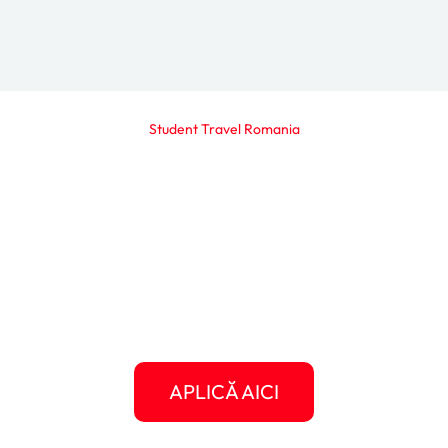
Student Travel Romania
Gata să scrii propria ta
poveste americană?
Următorul clip, următorul articol, următoarea
experiență memorabilă poate fi chiar a ta.
Dă-i o șansă Americii să te surprindă și oferă-
ți șansa să crești, să călătorești, să te
descoperi.
APLICĂ AICI