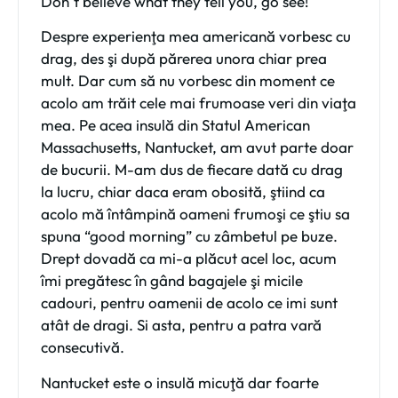
Don`t believe what they tell you, go see!
Despre experienţa mea americană vorbesc cu
drag, des şi după părerea unora chiar prea
mult. Dar cum să nu vorbesc din moment ce
acolo am trăit cele mai frumoase veri din viaţa
mea. Pe acea insulă din Statul American
Massachusetts, Nantucket, am avut parte doar
de bucurii. M-am dus de fiecare dată cu drag
la lucru, chiar daca eram obosită, ştiind ca
acolo mă întâmpină oameni frumoşi ce ştiu sa
spuna “good morning” cu zâmbetul pe buze.
Drept dovadă ca mi-a plăcut acel loc, acum
îmi pregătesc în gând bagajele şi micile
cadouri, pentru oamenii de acolo ce imi sunt
atât de dragi. Si asta, pentru a patra vară
consecutivă.
Nantucket este o insulă micuţă dar foarte