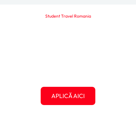
Student Travel Romania
Gata să scrii propria ta
poveste americană?
Următorul clip, următorul articol, următoarea
experiență memorabilă poate fi chiar a ta.
Dă-i o șansă Americii să te surprindă și oferă-
ți șansa să crești, să călătorești, să te
descoperi.
APLICĂ AICI