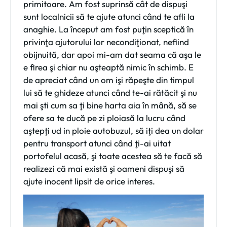
primitoare. Am fost suprinsă cât de dispuşi
sunt localnicii să te ajute atunci când te afli la
anaghie. La început am fost puţin sceptică în
privinţa ajutorului lor necondiţionat, nefiind
obijnuită, dar apoi mi-am dat seama că aşa le
e firea şi chiar nu aşteaptă nimic în schimb. E
de apreciat când un om işi răpeşte din timpul
lui să te ghideze atunci când te-ai rătăcit şi nu
mai şti cum sa ţi bine harta aia în mână, să se
ofere sa te ducă pe zi ploiasă la lucru când
aştepţi ud in ploie autobuzul, să iţi dea un dolar
pentru transport atunci când ţi-ai uitat
portofelul acasă, şi toate acestea să te facă să
realizezi că mai există şi oameni dispuşi să
ajute inocent lipsit de orice interes.