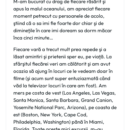
M-am bucurat cu drag de fiecare răsărit şi
apus la malul oceanului, am apreciat fiecare
moment petrecut cu persoanele de acolo,
ştiind că o sa imi fie foarte dor chiar şi de
dimineţile în care imi doream sa dorm măcar
înca cinci minute…
Fiecare vară a trecut mult prea repede şi a
lăsat amintiri şi prietenii sper eu, pe viaţă. La
sfârşitul fiecărei veri am călătorit şi am avut
ocazia să ajung în locuri ce le vedeam doar în
filme (şi acum sunt super entuziazmată când
văd la televizor locuri în care am fost). Am
mers pe costa de vest (Los Angeles, Las Vegas,
Santa Monica, Santa Barbara, Grand Canion,
Yosemite National Parc, Arizona), pe coasta de
est (Boston, New York, Cape Cod,
Philadelphia, Washington) pănă în Miami,
Florida. Toate aceste mici excursii, m-au