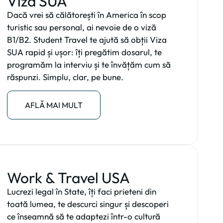
Viza SUA
Dacă vrei să călătorești în America în scop
turistic sau personal, ai nevoie de o viză
B1/B2. Student Travel te ajută să obții Viza
SUA rapid și ușor: îți pregătim dosarul, te
programăm la interviu și te învățăm cum să
răspunzi. Simplu, clar, pe bune.
AFLĂ MAI MULT
Work & Travel USA
Lucrezi legal în State, îți faci prieteni din
toată lumea, te descurci singur și descoperi
ce înseamnă să te adaptezi într-o cultură