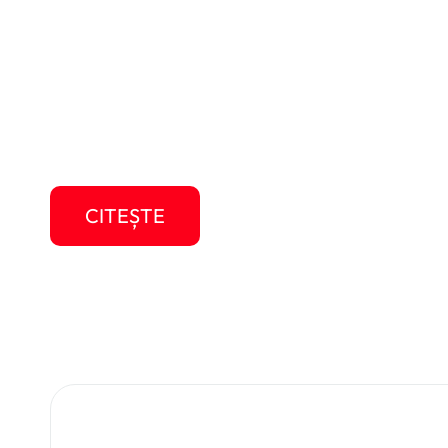
l-am avut d
„Cât de repede trec anii” – cred că ați auzit ș
data! Timpul zboară, nu-l putem opri sau înto
frumos si să-l exploatăm la maxim. Probabil 
CITEȘTE