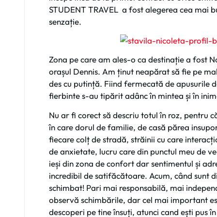
STUDENT TRAVEL a fost alegerea cea mai bun
senzație.
Zona pe care am ales-o ca destinație a fost N
orașul Dennis. Am ținut neapărat să fie pe mal
des cu putință. Fiind fermecată de apusurile de
fierbinte s-au tipărit adânc în mintea și în ini
Nu ar fi corect să descriu totul în roz, pentru c
în care dorul de familie, de casă părea insupor
fiecare colț de stradă, străinii cu care interac
de anxietate, lucru care din punctul meu de ve
ieși din zona de confort dar sentimentul și ad
incredibil de satifăcătoare. Acum, când sunt di
schimbat! Pari mai responsabilă, mai independ
observă schimbările, dar cel mai important est
descoperi pe tine însuți, atunci cand ești pus în