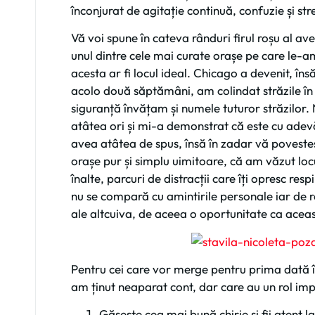
înconjurat de agitație continuă, confuzie și str
Vă voi spune în cateva rânduri firul roșu al a
unul dintre cele mai curate orașe pe care le-am 
acesta ar fi locul ideal. Chicago a devenit, îns
acolo două săptămâni, am colindat străzile în
siguranță învățam și numele tuturor străzilor
atâtea ori și mi-a demonstrat că este cu adev
avea atâtea de spus, însă în zadar vă povest
orașe pur și simplu uimitoare, că am văzut locuri
înalte, parcuri de distracții care îți opresc re
nu se compară cu amintirile personale iar de ret
ale altcuiva, de aceea o oportunitate ca aceas
Pentru cei care vor merge pentru prima dată în
am ținut neaparat cont, dar care au un rol impo
Găsește cea mai bună chirie și fii atent la 