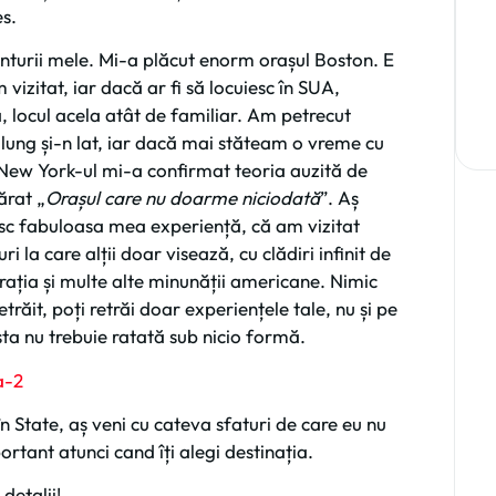
es.
venturii mele. Mi-a plăcut enorm orașul Boston. E
vizitat, iar dacă ar fi să locuiesc în SUA,
ă, locul acela atât de familiar. Am petrecut
 lung și-n lat, iar dacă mai stăteam o vreme cu
. New York-ul mi-a confirmat teoria auzită de
ărat „
O
ra
șul care nu doarme niciodată
”. Aș
esc fabuloasa mea experiență, că am vizitat
 la care alții doar visează, cu clădiri infinit de
spirația și multe alte minunății americane. Nimic
răit, poți retrăi doar experiențele tale, nu și pe
ta nu trebuie ratată sub nicio formă.
 State, aș veni cu cateva sfaturi de care eu nu
rtant atunci cand îți alegi destinația.
detalii!