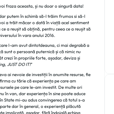
 voi fraza aceasta, și nu doar o singură data!
dar putem în schimb să-l trăim frumos si să-l
oi a trăit măcar o dată în viață acel sentiment
e a reușit să obțină, pentru ceea ce a reușit să
iversului în vara anului 2016.
e care l-am avut dintotdeauna, ci mai degrabă a
că sunt o persoană puternică și că nimic nu
ât crezi în propriile forte, așadar, deviza și
ing, JUST DO IT!
”
eva ai nevoie de investiții în anumite resurse, fie
afirma cu tărie că experiența pe care am
ursele pe care le-am investit. De multe ori
u nu în van, dar experiența în sine poate aduce
e în State mi-au adus convingerea că totul s-a
 parte dar în general, o experiență plăcută
ate implicată, așadar, fără îndoială echipa