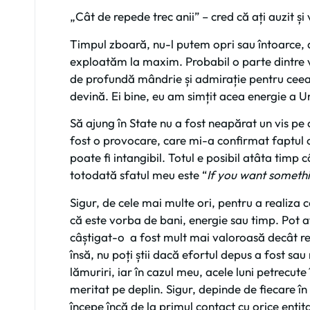
„Cât de repede trec anii” – cred că ați auzit și
Timpul zboară, nu-l putem opri sau întoarce, 
exploatăm la maxim. Probabil o parte dintre v
de profundă mândrie și admirație pentru ceea c
devină. Ei bine, eu am simțit acea energie a Un
Să ajung în State nu a fost neapărat un vis p
fost o provocare, care mi-a confirmat faptul 
poate fi intangibil. Totul e posibil atâta timp c
totodată sfatul meu este “
If you want someth
Sigur, de cele mai multe ori, pentru a realiza c
că este vorba de bani, energie sau timp. Pot 
câștigat-o a fost mult mai valoroasă decât res
însă, nu poți știi dacă efortul depus a fost sa
lămuriri, iar în cazul meu, acele luni petrecut
meritat pe deplin. Sigur, depinde de fiecare în
începe încă de la primul contact cu orice entit