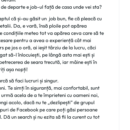
 de departe e job-ul față de casa unde vei sta?
aptul că și-au găsit un job bun, fie că pleacă cu
talii. Da, e vară, însă ploile pot apărea
de condițiile meteo tot va apărea ceva care să te
ecesare pentru a avea o experiență cât mai
pe jos o oră, ai ieșit târziu de la lucru, căci
at să-l înlocuiești, pe lângă asta mai ești și
petrecerea de seara trecută, iar mâine ești în
ți așa nopți!
că să faci lucruri și singur.
i. Te simți în siguranță, mai confortabil, sunt
 urmă acela de a te împrieteni cu oameni noi,
ungi acolo, dacă nu te „dezlipești” de grupul
upuri de Facebook pe care poți găsi persoane
 Dă un search și nu ezita să fii la curent cu tot