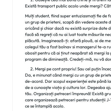
Există transport public acolo unde mergi? Cât
Mulți student, fiind super entuziasmați fie de f
un grup de prieteni, scapă din vedere aceste de
oricând și chiar dacă nu există surprize date 
facă să regreți că nu ai luat toate măsurile n
plăcută. Imaginează-ți: afară plouă, ai de mers 
colegul tău a fost bolnav si managerul te-a rug
obosit pentru că ai ținut neapărat să mergi la 
program de dimineață. Credeți-mă, nu vă dori
Mergi pe cont propriu! Sau cel puțin încear
Da, e minunat când mergi cu un grup de prieten
de-acord. Dar scopul experienței este până la
de a cunoaște viața și cultura lor. Degeaba aj
tău. Organizați petreceri împreună! Există gr
care organizează petreceri pentru studenții J-1.
ce se întamplă acolo.