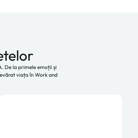
etelor
A. De la primele emoții și
devărat viața în Work and