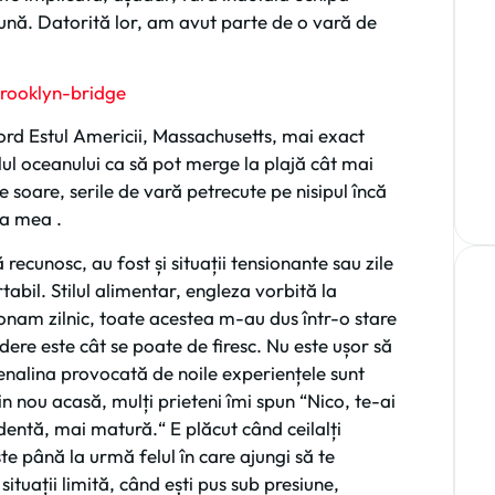
ă. Datorită lor, am avut parte de o vară de
ord Estul Americii, Massachusetts, mai exact
ul oceanului ca să pot merge la plajă cât mai
 soare, serile de vară petrecute pe nisipul încă
ma mea .
ă recunosc, au fost și situații tensionante sau zile
tabil. Stilul alimentar, engleza vorbită la
ționam zilnic, toate acestea m-au dus într-o stare
dere este cât se poate de firesc. Nu este ușor să
renalina provocată de noile experiențele sunt
n nou acasă, mulți prieteni îmi spun “Nico, te-ai
entă, mai matură.“ E plăcut când ceilalți
e până la urmă felul în care ajungi să te
 situații limită, când ești pus sub presiune,