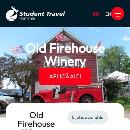
RO
EN
Work & Travel USA
Alte Pro
Old Firehouse
Winery
APLICĂ AICI
Old
5 jobs available
Firehouse