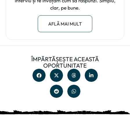
interviu și te învățăm cum să răspunzi. Simplu,
clar, pe bune.
AFLĂ MAI MULT
ÎMPĂRTĂȘEȘTE ACEASTĂ
OPORTUNITATE