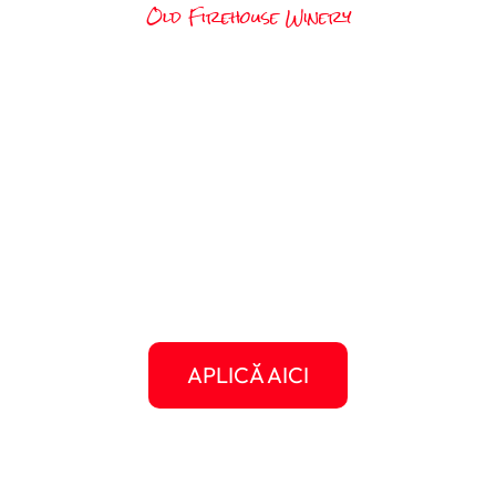
Old Firehouse Winery
Ești pregătit să îți alegi
vara vieții?
Fiecare job e mai mult decât un loc de muncă –
e poarta către o vară plină de experiențe,
oameni faini și povești pe care le vei spune ani
la rând. Alege-ți statul, alege-ți jobul, și hai să
construim împreună aventura ta americană.
Student Travel e aici pentru tine, de la primul
pas până la întoarcerea acasă.
APLICĂ AICI