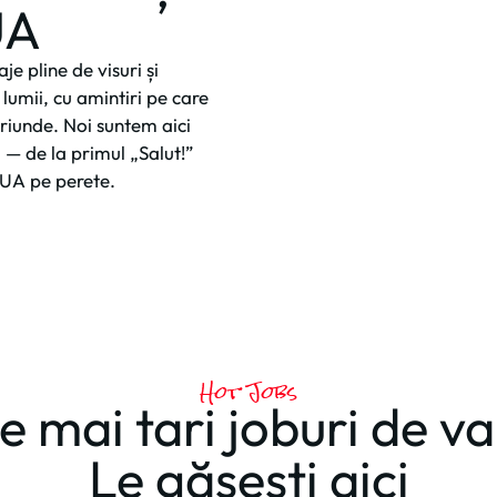
UA
e pline de visuri și
 lumii, cu amintiri pe care
 oriunde. Noi suntem aici
i — de la primul „Salut!”
 SUA pe perete.
Hot Jobs
e mai tari joburi de v
Le găsești aici