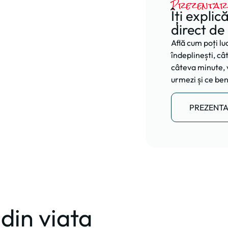
Prezentar
Îți explic
i
direct de
Află cum poți luc
îndeplinești, câ
câteva minute, v
urmezi și ce ben
PREZENT
din viața