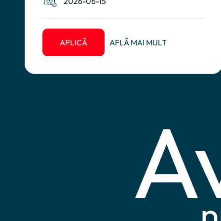
2026-06-15
APLICĂ
AFLĂ MAI MULT
A
n