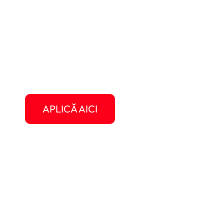
se face aici
Treci de la vis la realitate cu Student Travel.
bani, să-ți faci prieteni din toată lumea și să 
filme. Nu e doar o vacanță, e o experiență ca
DESPRE PROGRAM
APLICĂ AICI