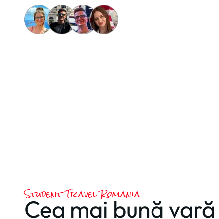
25,000+
participanți fericiț
Student Travel Romania
Cea mai bună vară 