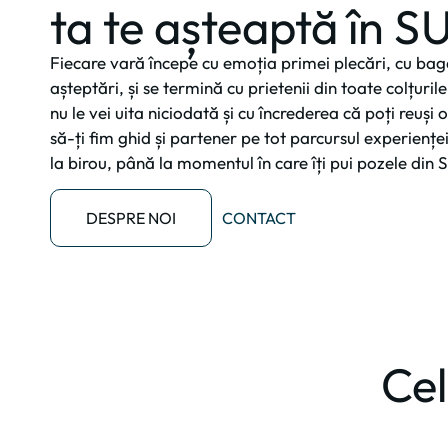
ta te așteaptă în S
Fiecare vară începe cu emoția primei plecări, cu bagaj
așteptări, și se termină cu prietenii din toate colțurile
nu le vei uita niciodată și cu încrederea că poți reuși
să-ți fim ghid și partener pe tot parcursul experiențe
la birou, până la momentul în care îți pui pozele din
DESPRE NOI
CONTACT
Cel