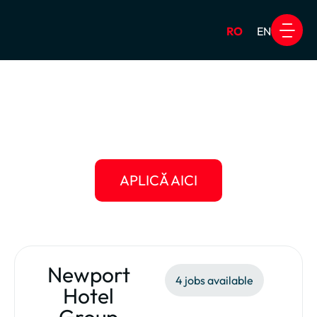
RO
EN
Work & Travel USA
Alte Pro
Newport Hotel
Group
APLICĂ AICI
Newport
4 jobs available
Hotel