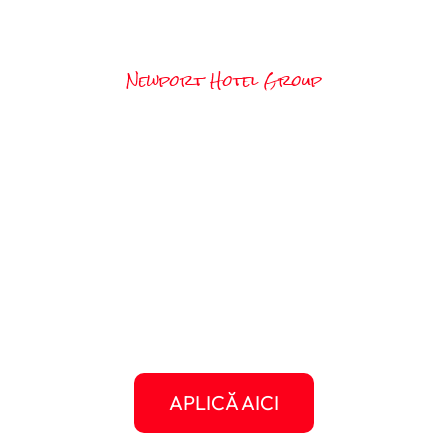
Newport Hotel Group
Ești pregătit să îți alegi
vara vieții?
Fiecare job e mai mult decât un loc de muncă –
e poarta către o vară plină de experiențe,
oameni faini și povești pe care le vei spune ani
la rând. Alege-ți statul, alege-ți jobul, și hai să
construim împreună aventura ta americană.
Student Travel e aici pentru tine, de la primul
pas până la întoarcerea acasă.
APLICĂ AICI