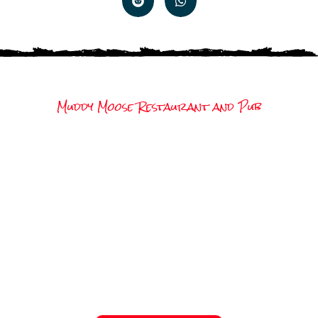
Muddy Moose Restaurant and Pub
Ești pregătit să îți alegi
vara vieții?
Fiecare job e mai mult decât un loc de muncă –
e poarta către o vară plină de experiențe,
oameni faini și povești pe care le vei spune ani
la rând. Alege-ți statul, alege-ți jobul, și hai să
construim împreună aventura ta americană.
Student Travel e aici pentru tine, de la primul
pas până la întoarcerea acasă.