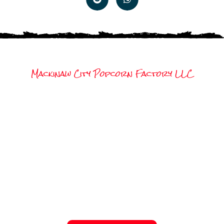
Mackinaw City Popcorn Factory LLC
Ești pregătit să îți alegi
vara vieții?
Fiecare job e mai mult decât un loc de muncă –
e poarta către o vară plină de experiențe,
oameni faini și povești pe care le vei spune ani
la rând. Alege-ți statul, alege-ți jobul, și hai să
construim împreună aventura ta americană.
Student Travel e aici pentru tine, de la primul
pas până la întoarcerea acasă.