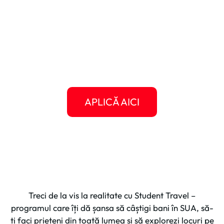
oameni faini și povești pe care le vei spune ani
la rând. Alege-ți statul, alege-ți jobul, și hai să
construim împreună aventura ta americană.
Student Travel e aici pentru tine, de la primul
pas până la întoarcerea acasă.
APLICĂ AICI
Treci de la vis la realitate cu Student Travel –
programul care îți dă șansa să câștigi bani în SUA, să-
ți faci prieteni din toată lumea și să explorezi locuri pe