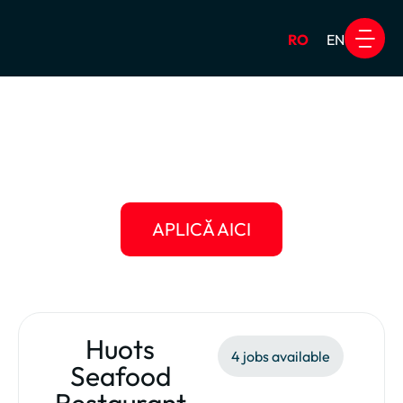
RO
EN
Work & Travel USA
Alte Pro
Huots Seafood
Restaurant
APLICĂ AICI
Huots
4 jobs available
Seafood