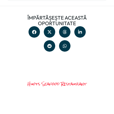
ÎMPĂRTĂȘEȘTE ACEASTĂ
OPORTUNITATE
Huots Seafood Restaurant
Ești pregătit să îți alegi
vara vieții?
Fiecare job e mai mult decât un loc de muncă –
e poarta către o vară plină de experiențe,