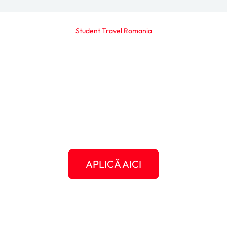
Student Travel Romania
Gata să scrii propria ta
poveste americană?
Următorul clip, următorul articol, următoarea
experiență memorabilă poate fi chiar a ta.
Dă-i o șansă Americii să te surprindă și oferă-
ți șansa să crești, să călătorești, să te
descoperi.
APLICĂ AICI