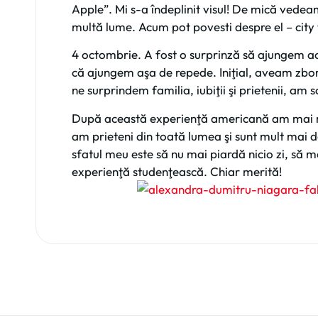
Apple”. Mi s-a îndeplinit visul! De mică vedeam 
multă lume. Acum pot povesti despre el – city 
4 octombrie. A fost o surprinză să ajungem ac
că ajungem aşa de repede. Iniţial, aveam zbo
ne surprindem familia, iubiţii şi prietenii, am 
După această experienţă americană am mai mul
am prieteni din toată lumea şi sunt mult mai d
sfatul meu este să nu mai piardă nicio zi, să 
experienţă studenţească. Chiar merită!