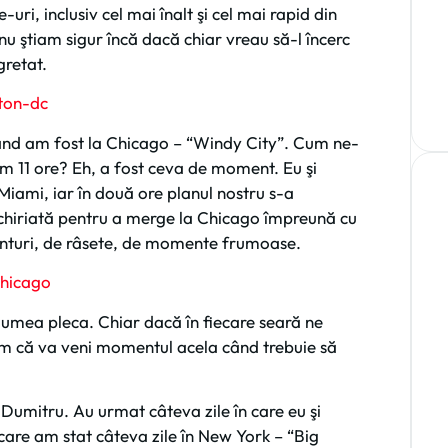
-uri, inclusiv cel mai înalt şi cel mai rapid din
u ştiam sigur încă dacă chiar vreau să-l încerc
gretat.
ând am fost la Chicago – “Windy City”. Cum ne-
m 11 ore? Eh, a fost ceva de moment. Eu şi
ami, iar în două ore planul nostru s-a
nchiriată pentru a merge la Chicago împreună cu
aventuri, de râsete, de momente frumoase.
lumea pleca. Chiar dacă în fiecare seară ne
iam că va veni momentul acela când trebuie să
.
Dumitru. Au urmat câteva zile în care eu şi
are am stat câteva zile în New York – “Big