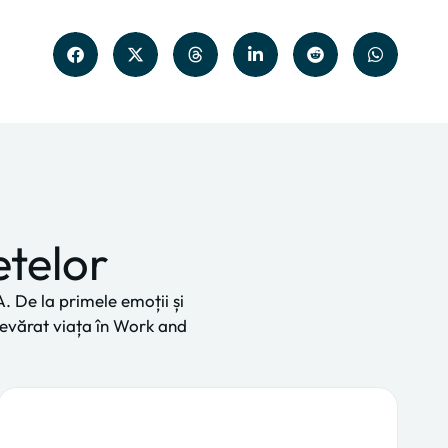
etelor
A. De la primele emoții și
devărat viața în Work and