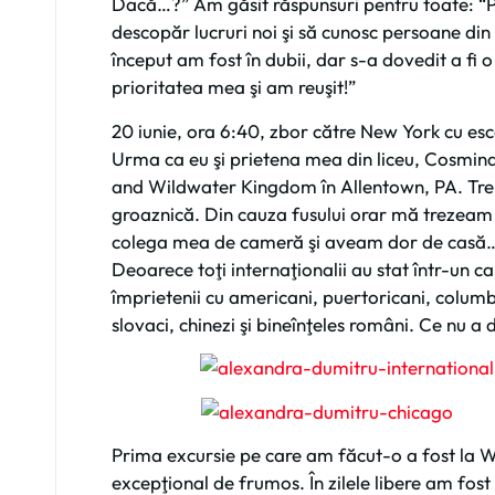
Dacă…?” Am găsit răspunsuri pentru toate: “Pe
descopăr lucruri noi şi să cunosc persoane din 
început am fost în dubii, dar s-a dovedit a fi
prioritatea mea şi am reuşit!”
20 iunie, ora 6:40, zbor către New York cu es
Urma ca eu şi prietena mea din liceu, Cosmin
and Wildwater Kingdom în Allentown, PA. Tre
groaznică. Din cauza fusului orar mă trezeam
colega mea de cameră şi aveam dor de casă… Î
Deoarece toţi internaţionalii au stat într-un
împrietenii cu americani, puertoricani, columbi
slovaci, chinezi şi bineînţeles români. Ce nu a 
Prima excursie pe care am făcut-o a fost la
excepţional de frumos. În zilele libere am fost 