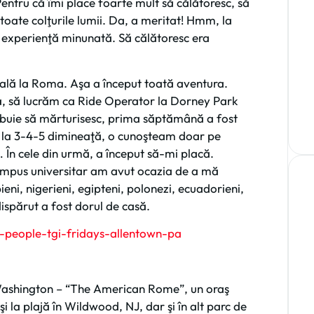
ntru că îmi place foarte mult să călătoresc, să
toate colţurile lumii. Da, a meritat! Hmm, la
 o experienţă minunată. Să călătoresc era
cală la Roma. Aşa a început toată aventura.
a, să lucrăm ca Ride Operator la Dorney Park
buie să mărturisesc, prima săptămână a fost
 la 3-4-5 dimineaţă, o cunoşteam doar pe
n cele din urmă, a început să-mi placă.
 campus universitar am avut ocazia de a mă
eni, nigerieni, egipteni, polonezi, ecuadorieni,
dispărut a fost dorul de casă.
 Washington – “The American Rome”, un oraş
şi la plajă în Wildwood, NJ, dar şi în alt parc de