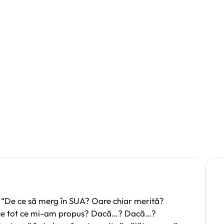
. “De ce să merg în SUA? Oare chiar
putea face tot ce mi-am propus? Dacă…?
toate: “Pentru …
. “De ce să merg în SUA? Oare chiar merită?
ace tot ce mi-am propus? Dacă…? Dacă…?