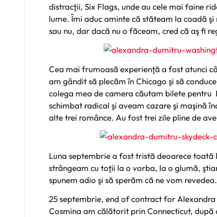
distracţii, Six Flags, unde au cele mai faine ride
lume. Îmi aduc aminte că stăteam la coadă şi n
sau nu, dar dacă nu o făceam, cred că aş fi re
Cea mai frumoasă experienţă a fost atunci c
am gândit să plecăm în Chicago şi să conduce
colega mea de camera căutam bilete pentru Mi
schimbat radical şi aveam cazare şi maşină î
alte trei românce. Au fost trei zile pline de 
Luna septembrie a fost tristă deoarece toată 
strângeam cu toţii la o vorba, la o glumă, şt
spunem adio şi să sperăm că ne vom revedea
25 septembrie, end of contract for Alexandra 
Cosmina am călătorit prin Connecticut, după c