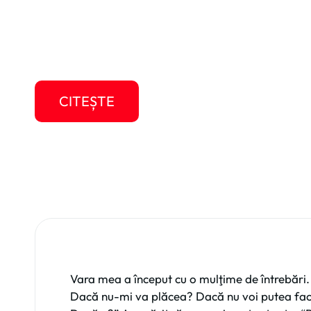
Vara mea a început cu o mulţime de întrebări
merită? Dacă nu-mi va plăcea? Dacă nu voi 
Dacă…? Dacă…?” Am găsit răspunsuri pentru 
CITEȘTE
Vara mea a început cu o mulţime de întrebări
Dacă nu-mi va plăcea? Dacă nu voi putea f