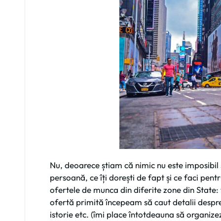
Nu, deoarece știam că nimic nu este imposibil ș
persoană, ce îți dorești de fapt și ce faci pent
ofertele de munca din diferite zone din State:
ofertă primită începeam să caut detalii despre
istorie etc. (îmi place întotdeauna să organizez