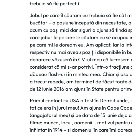
trebuia să fie perfect!)
Jobul pe care îl căutam eu trebuia să fie cât 
bucătar – o pasiune începută din necesitate, ap
acum cu pași mici dar siguri a ajuns să tindă 
care joburile pe care le căutam eu se ocupau ime
pe care mi le doream eu. Am aplicat, iar la 
respectiv nu mai aveau poziții disponibile în b
deoarece văzuseră în CV-ul meu că lucrasem o 
considerat că mi s-ar potrivi. Într-o fracțiun
dădeau flash-uri în mintea mea. Chiar și asa a
a trecut repede, am terminat de făcut toate d
de 12 Iunie 2016 am ajuns în State pentru prim
Primul contact cu USA a fost în Detroit unde
tot ce era în jurul meu! Am ajuns in Cape Cod
(angajatorul meu) și pe data de 15 Iunie deja 
filme: munca, locul, oamenii… motivul pentru c
înființat în 1914 – și domeniul în care îmi dor