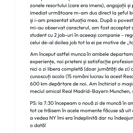
zonele resortului (care era imens), angajați
imediat următoare m-am dus direct la șeful 
și i-am prezentat situația mea. După o poves
mi-au observat caracterul, am fost acceptat să l
student cu 2 job-uri în aceeași companie – r
celui de-al doilea job tot la ei pe motive de 
Am început astfel munca în ambele departamen
experiențe, noi prieteni și satisfacție profesi
nici o zi libera completă (doar jumătăți de zi)
cunoscuți acolo (15 români lucrau la acest Res
600 km depărtare de noi. Am închiriat o mașină
meciul amical Real Madrid-Bayern Munchen, ș
PS: la 7:30 începeam o nouă zi de muncă în a
tot ce trăisem în acele momente făcuse să uit
a vedea NY îmi era îndeplinită dar nu îndeaju
o dată!