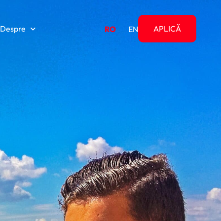
Despre
APLICĂ
RO
EN