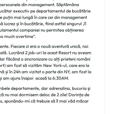
i și persoanele din management. Săptămâna
bucătar executiv pe departamentul de bucătărie
te puțin mai lungă în care cei din management
ucrez și în bucătărie, fiind astfel singurul J1
egulamentul companiei nu permitea obținerea
„too much overtime”.
te. Fiecare zi era o nouă aventură unică, noi
onală. Lucrând 2 job-uri la acest Resort nu aveam
 dar făcând o sincronizare cu alți prieteni români
ort) am fost să vizităm New York-ul, care era la
 și în 24h am vizitat o parte din NY, am fost la
i am ajuns înapoi acasă la 6:30AM.
mbele departamente, dar adrenalina, bucuria și
 că nu mai dormisem deloc de 2 zile! Dorința de
ns, spunându-mi că trebuie să îl mai văd măcar