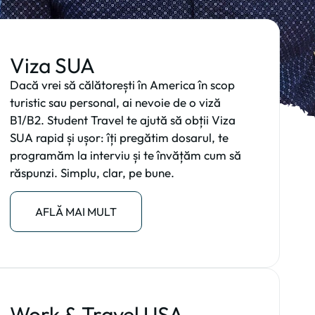
Viza SUA
Dacă vrei să călătorești în America în scop
turistic sau personal, ai nevoie de o viză
B1/B2. Student Travel te ajută să obții Viza
SUA rapid și ușor: îți pregătim dosarul, te
programăm la interviu și te învățăm cum să
răspunzi. Simplu, clar, pe bune.
AFLĂ MAI MULT
Work & Travel USA