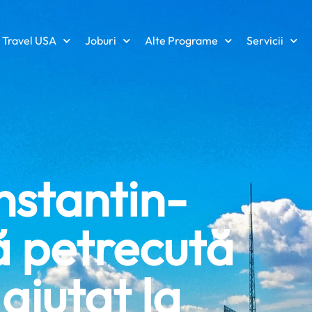
 Travel USA
Joburi
Alte Programe
Servicii
nstantin-
ă petrecută
ajutat la