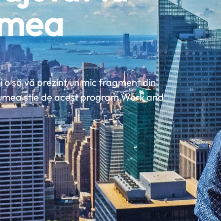
 mea
 o să vă prezint un mic fragment din
lumea știe de acest program Work and