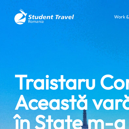
Work &
Traistaru Co
Această var
în State m-a 