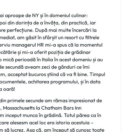
mai aproape de NY și în domeniul culinar:
oi din dorința de a învăța, din practică, iar
spre perfecțiune. După mai multe încercări la
diat, am găsit în sfârșit un resort cu filtrele
interviu managerul HR mi-a spus că la momentul
ucătărie și mi-a oferit poziția de grădinar
mică perioadă în Italia în acest domeniu și au
e de secundă aveam zeci de gânduri ce îmi
m, acceptat bucuros știind că va fi bine. Timpul
ocumentele, achitarea programului, și în data
a oară!
, din primele secunde am rămas impresionat de
e, Massachusetts la Chatham Bars Inn
am inceput munca în grădină. Totul părea ca în
are alesesm acel loc era istoria acestuia –
eam să lucrez. Așa că, am început să cunosc toate