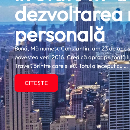
dezvoltarea
personală
Bună, Mă numesc Constantin, am 23 de ani, și
povestea verii 2016. Cred că aproape toată 
Travel, printre care și eu. Totul a inceput cu …
CITEȘTE