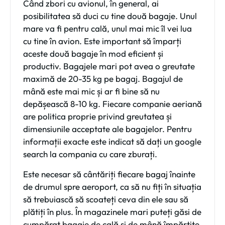
Când zbori cu avionul, în general, ai
posibilitatea să duci cu tine două bagaje. Unul
mare va fi pentru cală, unul mai mic îl vei lua
cu tine în avion. Este important să împarți
aceste două bagaje în mod eficient și
productiv. Bagajele mari pot avea o greutate
maximă de 20-35 kg pe bagaj. Bagajul de
mână este mai mic și ar fi bine să nu
depășească 8-10 kg. Fiecare companie aeriană
are politica proprie privind greutatea și
dimensiunile acceptate ale bagajelor. Pentru
informații exacte este indicat să dați un google
search la compania cu care zburați.
Este necesar să cântăriți fiecare bagaj înainte
de drumul spre aeroport, ca să nu fiți în situația
să trebuiască să scoateți ceva din ele sau să
plătiți în plus. În magazinele mari puteți găsi de
cumpărat bagaje de cală și de mână împărțite