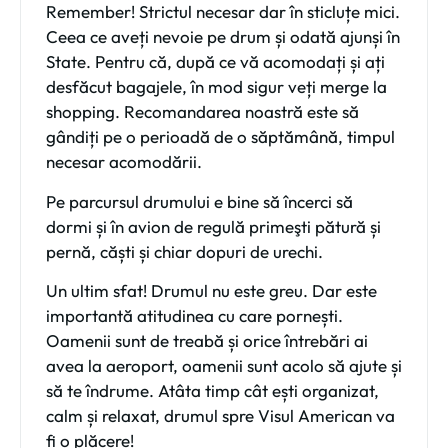
Remember! Strictul necesar dar în sticluțe mici.
Ceea ce aveți nevoie pe drum și odată ajunși în
State. Pentru că, după ce vă acomodați și ați
desfăcut bagajele, în mod sigur veți merge la
shopping. Recomandarea noastră este să
gândiți pe o perioadă de o săptămână, timpul
necesar acomodării.
Pe parcursul drumului e bine să încerci să
dormi și în avion
de regulă primeşti pătură și
pernă,
căști și chiar dopuri de urechi.
Un ultim sfat! Drumul nu este greu. Dar este
importantă atitudinea cu care pornești.
Oamenii sunt de treabă și orice întrebări ai
avea la aeroport, oamenii sunt acolo să ajute și
să te îndrume. Atâta timp cât ești organizat,
calm și relaxat, drumul spre Visul American va
fi o plăcere!