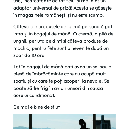
usb, încărcătoare de tot felul și mai ales un
adaptor universal de priză! Acesta se găsește
în magazinele românești și nu este scump.
Câteva din produsele de igienă personală
pot
intra și în bagajul de mână. O cremă, o pilă de
unghii, periuța de dinți și câteva produse de
machiaj pentru fete sunt binevenite după un
zbor de 10 ore.
Tot în
bagajul de mână
poți avea un șal sau o
piesă de îmbrăcăminte care nu ocupă mult
spațiu și cu care te poți acoperi la nevoie. Se
poate să fie frig în avion uneori din cauza
aerului condiționat.
Ce mai e bine de știut