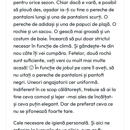
pentru orice sezon. Chiar dacă e vară, e posibil
să plouă des, așadar ia-ți cu tine o pereche de
pantaloni lungi și una de pantaloni scurți. O
pereche de adidași și una de papuci de plajă. O
rochie și un sacou. O geacă mai groasă și un
costum de baie. Încearcă să pui doar strictul
necesar în funcție de climă. Și gândește-te din
nou câte îți vei cumpăra. Fetelor, două rochii
sunt suficiente, veți veni cu mult mai multe
acasă! 🙂 În funcție de jobul pe care îl aveți, să
nu uitați o pereche de
pantaloni și pantofi
negri
. Uneori angajatorii cer uniformă.
Indiferent în ce scop călătorești, trebuie să ai la
tine ceva comod și lejer -mai ales de încălțat-
și ceva puțin elegant. Dar de preferat ceva ce
nu se șifonează foarte tare.
Cele necesare de igienă personală.
Și aici ne
referim la lucrurile de uz zilnic, cum ar fi: