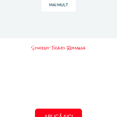
MAI MULT
Student Travel Romania
Gata să scrii propria ta
poveste americană?
Următorul clip, următorul articol, următoarea
experiență memorabilă poate fi chiar a ta.
Dă-i o șansă Americii să te surprindă și oferă-
ți șansa să crești, să călătorești, să te
descoperi.
APLICĂ AICI