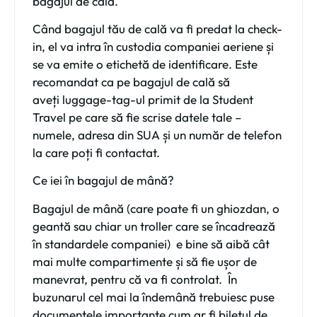
bagajul de cală.
Când bagajul tău de cală va fi predat la check-
in, el va intra în custodia companiei aeriene și
se va emite o
etichetă de identificare
. Este
recomandat ca pe bagajul de cală să
aveți
luggage-tag-ul primit de la Student
Travel
pe care să fie scrise datele tale –
numele, adresa din SUA și un număr de telefon
la care poți fi contactat.
Ce iei în bagajul de mână?
Bagajul de mână
(care poate fi un ghiozdan, o
geantă sau chiar un troller care se încadrează
în standardele companiei) e bine să aibă cât
mai multe compartimente și să fie ușor de
manevrat, pentru că va fi controlat. În
buzunarul cel mai la îndemână trebuiesc puse
documentele importante cum ar fi
biletul de