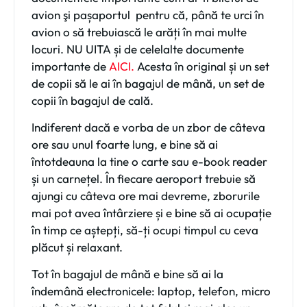
avion şi pașaportul
pentru că, până te urci în
avion o să trebuiască le arăți în mai multe
locuri. NU UITA și de celelalte documente
importante de
AICI.
Acesta în original și un set
de copii să le ai în bagajul de mână, un set de
copii în bagajul de cală.
Indiferent dacă e vorba de un zbor de câteva
ore sau unul foarte lung, e bine să ai
întotdeauna la tine o carte sau e-book reader
și un carnețel. În fiecare aeroport trebuie să
ajungi cu câteva ore mai devreme, zborurile
mai pot avea întârziere și e bine să ai ocupație
în timp ce aștepți, să-ți ocupi timpul cu ceva
plăcut și relaxant.
Tot în bagajul de mână e bine să ai la
îndemână electronicele: laptop, telefon, micro