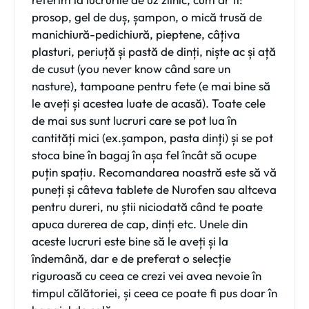
prosop, gel de duș, șampon, o mică trusă de
manichiură-pedichiură, pieptene, câțiva
plasturi, periuță și pastă de dinți, niște ac și ață
de cusut (you never know când sare un
nasture), tampoane pentru fete (e mai bine să
le aveți și acestea luate de acasă). Toate cele
de mai sus sunt lucruri care se pot lua în
cantități mici (ex.șampon, pasta dinți) și se pot
stoca bine în bagaj în așa fel încât să ocupe
puțin spațiu. Recomandarea noastră este să vă
puneți și câteva tablete de Nurofen sau altceva
pentru dureri, nu știi niciodată când te poate
apuca durerea de cap, dinți etc. Unele din
aceste lucruri este bine să le aveți și la
îndemână, dar e de preferat o selecție
riguroasă cu ceea ce crezi vei avea nevoie în
timpul călătoriei, și ceea ce poate fi pus doar în