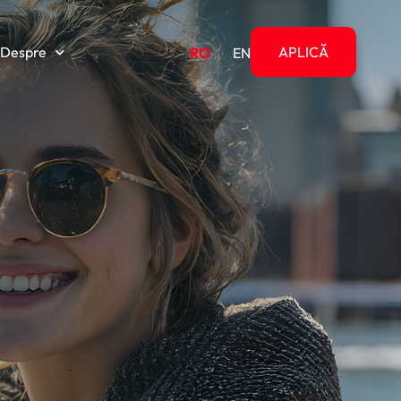
Despre
APLICĂ
RO
EN