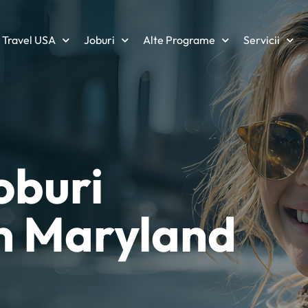
 Travel USA
Joburi
Alte Programe
Servicii
oburi
în Maryland